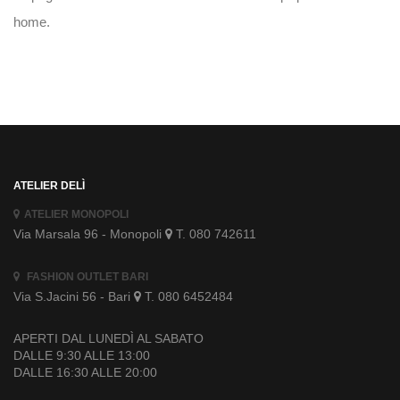
home.
ATELIER DELÌ
ATELIER MONOPOLI
Via Marsala 96 - Monopoli
T. 080 742611
FASHION OUTLET BARI
Via S.Jacini 56 - Bari
T. 080 6452484
APERTI DAL LUNEDÌ AL SABATO
DALLE 9:30 ALLE 13:00
DALLE 16:30 ALLE 20:00