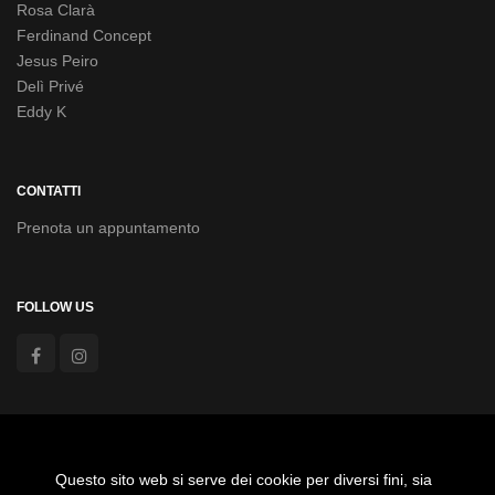
Rosa Clarà
Ferdinand Concept
Jesus Peiro
Delì Privé
Eddy K
CONTATTI
Prenota un appuntamento
FOLLOW US
Agevolazioni anno 2020 Aiuti Covid19 - Fondo di Garanzia
PMI, Aiuto di Stato
Questo sito web si serve dei cookie per diversi fini, sia