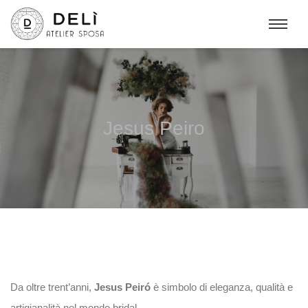
Jesus Peiro
Da oltre trent’anni,
Jesus Peiró
è simbolo di eleganza, qualità e
artigianalità nel mondo bridal.