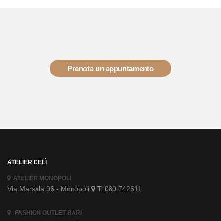
Prenota un appuntamento
ATELIER DELÌ
ATELIER MONOPOLI
Via Marsala 96 - Monopoli
T. 080 742611
FASHION OUTLET BARI