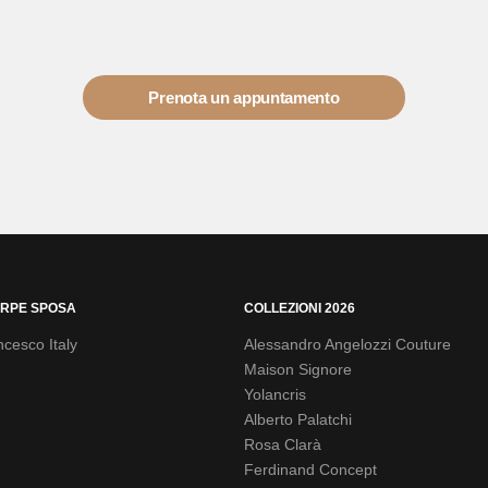
Prenota un appuntamento
RPE SPOSA
COLLEZIONI 2026
cesco Italy
Alessandro Angelozzi Couture
Maison Signore
Yolancris
Alberto Palatchi
Rosa Clarà
Ferdinand Concept