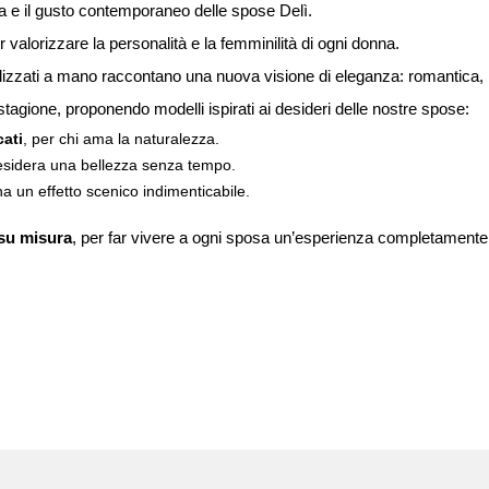
iana e il gusto contemporaneo delle spose Delì.
valorizzare la personalità e la femminilità di ogni donna.
i realizzati a mano raccontano una nuova visione di eleganza: romanti
stagione, proponendo modelli ispirati ai desideri delle nostre spose:
cati
, per chi ama la naturalezza.
desidera una bellezza senza tempo.
na un effetto scenico indimenticabile.
su misura
, per far vivere a ogni sposa un’esperienza completamente