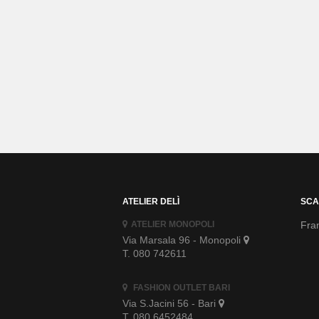
ATELIER DELÌ
SCA
ATELIER MONOPOLI
Fran
Via Marsala 96 - Monopoli
T. 080 742611
FASHION OUTLET BARI
Via S.Jacini 56 - Bari
T. 080 6452484