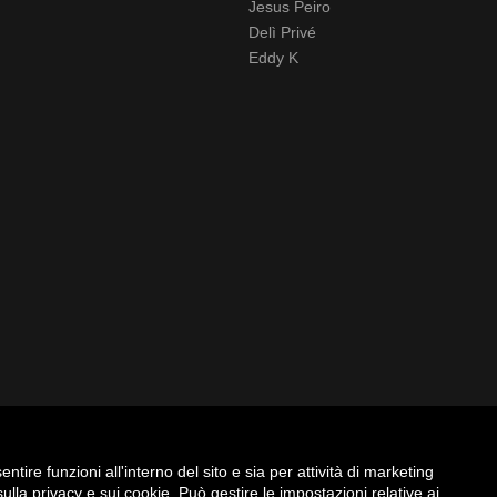
Jesus Peiro
Delì Privé
Eddy K
ntire funzioni all'interno del sito e sia per attività di marketing
sulla privacy e sui cookie
. Può gestire le impostazioni relative ai