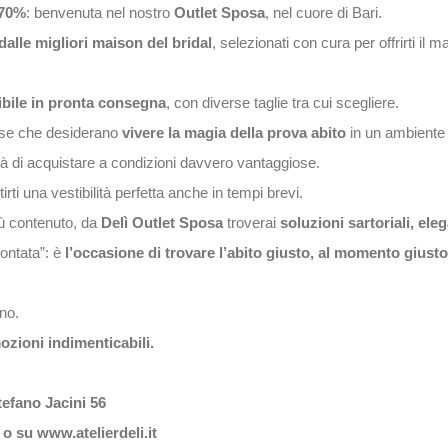
70%
: benvenuta nel nostro
Outlet Sposa
, nel cuore di Bari.
dalle migliori maison del bridal
, selezionati con cura per offrirti il
ibile in pronta consegna
, con diverse taglie tra cui scegliere.
spose che desiderano
vivere la magia della prova abito
in un ambiente r
ità di acquistare a condizioni davvero vantaggiose.
tirti una vestibilità perfetta anche in tempi brevi.
ù contenuto, da
Delì Outlet Sposa
troverai
soluzioni sartoriali, ele
contata”: è
l’occasione di trovare l’abito giusto, al momento giusto
no.
ozioni indimenticabili.
Stefano Jacini 56
t o su
www.atelierdeli.it