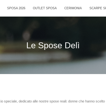
SPOSA 2026
OUTLET SPOSA
CERIMONIA
SCARPE S
Le Spose Delì
o speciale, dedicato alle nostre spose reali: donne che hanno scelto un