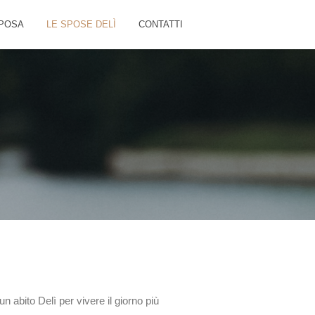
POSA
LE SPOSE DELÌ
CONTATTI
 abito Delì per vivere il giorno più