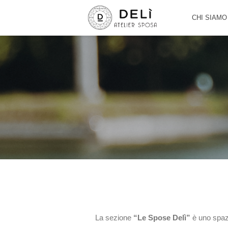
CHI SIAMO
La sezione
“Le Spose Delì”
è uno spazi