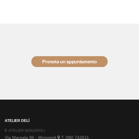
Prenota un appuntamento
ATELIER DELÌ
ATELIER MONOPOLI
Via Marsala 96 - Monopoli
T. 080 742611