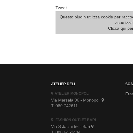
Tweet
Questo plugin utilizza cookie per raccog
visualizza
Clicca qui pe
ATELIER DELÌ
SCA
ATELIER MONOPOLI
Fran
Via Marsala 96 - Monopoli
T. 080 742611
FASHION OUTLET BARI
Via S.Jacini 56 - Bari
T. 080 6452484