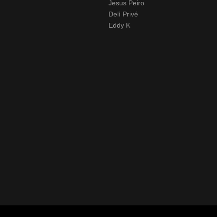
Jesus Peiro
Delì Privé
Eddy K